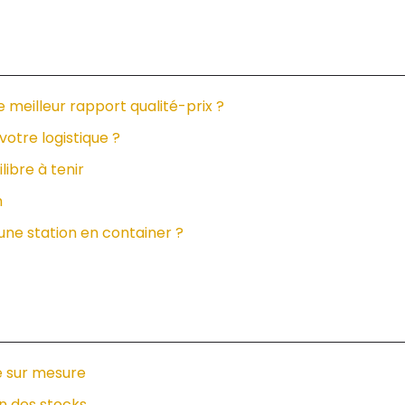
le meilleur rapport qualité-prix ?
votre logistique ?
libre à tenir
n
 une station en container ?
e sur mesure
on des stocks