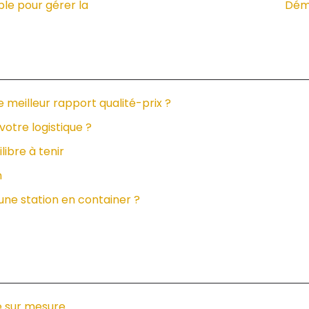
ble pour gérer la
Démé
le meilleur rapport qualité-prix ?
votre logistique ?
libre à tenir
n
 une station en container ?
e sur mesure